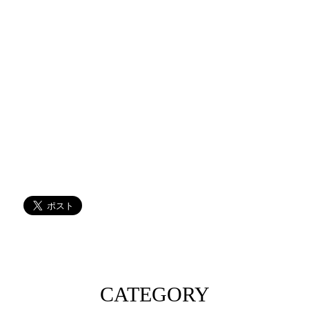
CATEGORY