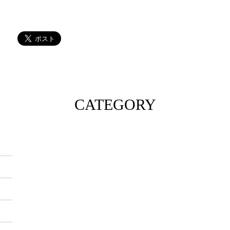
CATEGORY