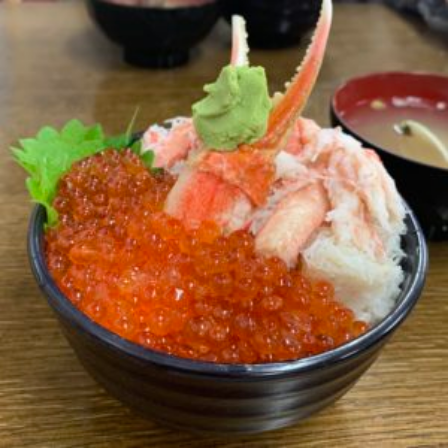
MENU
SALON INFORMATION
STAFF
GALLERY
BLOG
MOVIE
TREND STYLE
COLUMN
CARE
RECRUIT
MENU
SALON INFORMATION
STAFF
GALLERY
BLOG
MOVIE