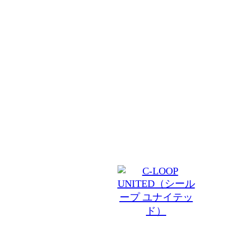
日吉 美容室 ACT JAM（アクトジャム）ではお客様
空間を築いていくことをお約束致します。本来の上質
ジを最小限に抑えるトリートメント処理を行い、あな
お守りいたします。様々な髪質に合ったシャンプーや
れからの美しさを追求します。確かな技術とゆったり
間でお客様をお迎え致します。