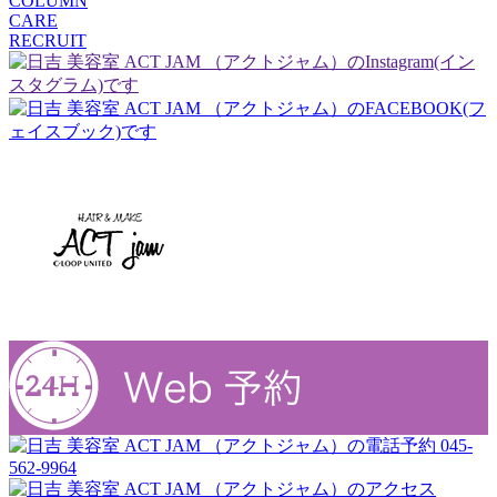
COLUMN
CARE
RECRUIT
045-
562-9964