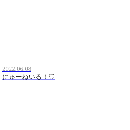
2022.06.08
にゅーねいる！♡