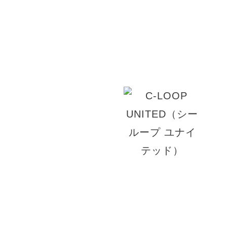
や肌、頭皮をお守りいたします。様々な髪質に合
リートメントでこれからの美しさを追求します。
りくつろげる上質な空間でお客様をお迎え致しま
© 2026 ACT JAM