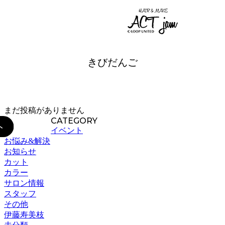
045-562-9964
BLOG
きびだんご
まだ投稿がありません
CATEGORY
イベント
お悩み&解決
お知らせ
カット
カラー
サロン情報
スタッフ
その他
伊藤寿美枝