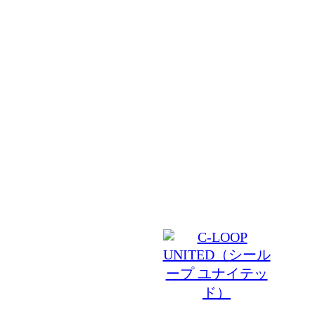
日吉 美容室 ACT JAM（アクトジャム）ではお客様
空間を築いていくことをお約束致します。本来の上質
ジを最小限に抑えるトリートメント処理を行い、あな
お守りいたします。様々な髪質に合ったシャンプーや
れからの美しさを追求します。確かな技術とゆったり
間でお客様をお迎え致します。