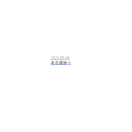
2025.09.08
名古屋旅☆