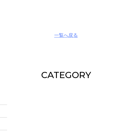
一覧へ戻る
CATEGORY