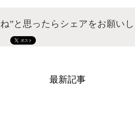
いね”と思ったらシェアをお願いし
最新記事