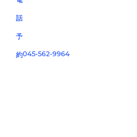
045-562-9964