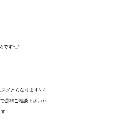
です^_^
。
スメとらなります^_^
で是非ご相談下さい♪♪
ます