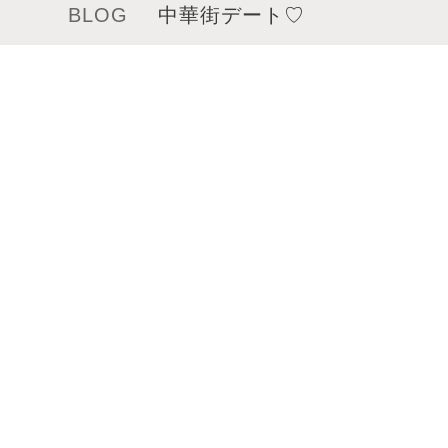
BLOG
中華街デート♡
メニュー
サロンインフォメーション
スタッフ一覧
ギャラリー
ブログ
ムービー
トレンドスタイル