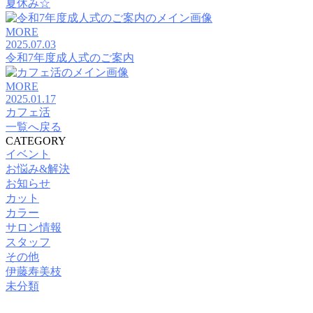
夏休み☆
MORE
2025.07.03
令和7年度成人式のご案内
MORE
2025.01.17
カフェ活
一覧へ戻る
CATEGORY
イベント
お悩み&解決
お知らせ
カット
カラー
サロン情報
スタッフ
その他
伊藤寿美枝
未分類