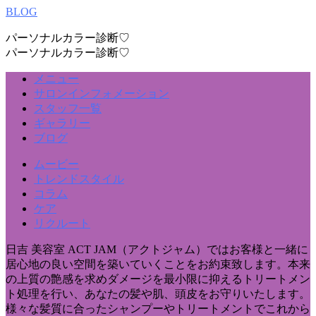
BLOG
パーソナルカラー診断♡
パーソナルカラー診断♡
メニュー
サロンインフォメーション
スタッフ一覧
ギャラリー
ブログ
ムービー
トレンドスタイル
コラム
ケア
リクルート
日吉 美容室 ACT JAM（アクトジャム）ではお客様と一緒に
居心地の良い空間を築いていくことをお約束致します。本来
の上質の艶感を求めダメージを最小限に抑えるトリートメン
ト処理を行い、あなたの髪や肌、頭皮をお守りいたします。
様々な髪質に合ったシャンプーやトリートメントでこれから