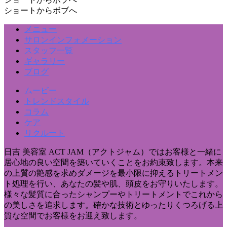
ショートからボブへ
メニュー
サロンインフォメーション
スタッフ一覧
ギャラリー
ブログ
ムービー
トレンドスタイル
コラム
ケア
リクルート
日吉 美容室 ACT JAM（アクトジャム）ではお客様と一緒に
居心地の良い空間を築いていくことをお約束致します。本来
の上質の艶感を求めダメージを最小限に抑えるトリートメン
ト処理を行い、あなたの髪や肌、頭皮をお守りいたします。
様々な髪質に合ったシャンプーやトリートメントでこれから
の美しさを追求します。確かな技術とゆったりくつろげる上
質な空間でお客様をお迎え致します。